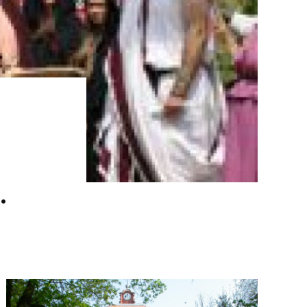
a
ȚI
un