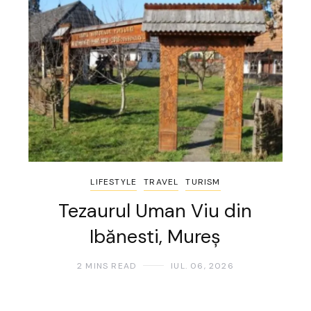
LIFESTYLE
TRAVEL
TURISM
Tezaurul Uman Viu din
Ibănesti, Mureș
2 MINS READ
IUL. 06, 2026