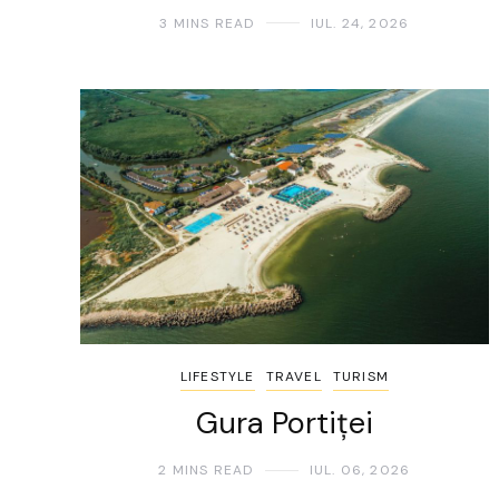
3 MINS READ
IUL. 24, 2026
LIFESTYLE
TRAVEL
TURISM
Gura Portiței
2 MINS READ
IUL. 06, 2026