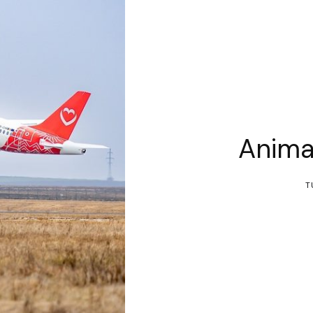
Anima
T