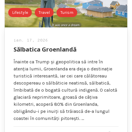
Lifestyle
Travel
Turism
ian. 17, 2026
Sălbatica Groenlandă
Înainte ca Trump și geopolitica să intre în
atenția lumii, Groenlanda era deja o destinație
turistică interesantă, iar cei care călătoreau
descopereau o sălbăticie neatinsă, sălbatică,
îmbibată de o bogată cultură indigenă. O calotă
glaciară neprimitoare, groasă de câțiva
kilometri, acoperă 80% din Groenlanda,
obligându-i pe inuiți să trăiască de-a lungul
coastei în comunități pitorești. …