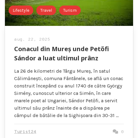
Lifestyle
Travel
Turism
aug. 22, 2025
Conacul din Mureș unde Petőfi
Sándor a luat ultimul prânz
La 26 de kilometri de Târgu Mureș, în satul
Călimănești, comuna Fântânele, se află un conac
construit începând cu anul 1740 de către György
Simény, cunoscut ulterior ca Simén, în care
marele poet al Ungariei, Sándor Petőfi, a servit
ultimul său prânz înainte de a dispărea pe
câmpul de bătălie de la Sighișoara din 30-31 …
Turist24
0