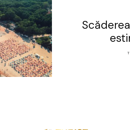
Scăderea 
est
T