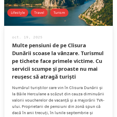
Lifestyle
Travel
Turism
oct. 19, 2025
Multe pensiuni de pe Clisura
Dunării scoase la vânzare. Turismul
pe tichete face primele victime. Cu
servicii scumpe și proaste nu mai
reușesc să atragă turiști
Numărul turiștilor care vin în Clisura Dunării și
la Băile Herculane a scăzut din cauza diminuării
valorii voucherelor de vacanță și a majorării TVA-
ului. Proprietarii de pensiuni din zonă spun că
dacă în anii trecuți, în lunile septembrie și