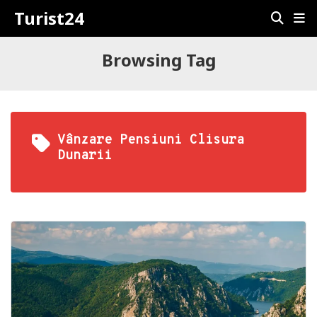
Turist24
Browsing Tag
Vânzare Pensiuni Clisura
Dunarii