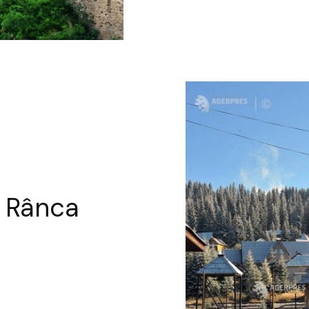
i Rânca
2