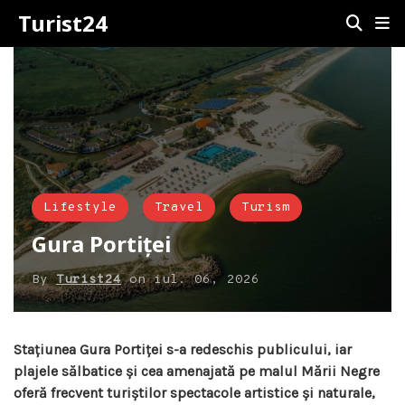
Turist24
Lifestyle
Travel
Turism
Gura Portiței
By
Turist24
on
iul. 06, 2026
Stațiunea Gura Portiței s-a redeschis publicului, iar
plajele sălbatice și cea amenajată pe malul Mării Negre
oferă frecvent turiștilor spectacole artistice și naturale,