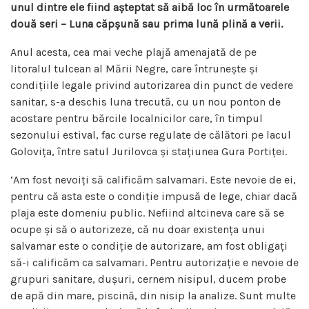
unul dintre ele fiind așteptat să aibă loc în următoarele
două seri – Luna căpșună sau prima lună plină a verii.
Anul acesta, cea mai veche plajă amenajată de pe
litoralul tulcean al Mării Negre, care întrunește și
condițiile legale privind autorizarea din punct de vedere
sanitar, s-a deschis luna trecută, cu un nou ponton de
acostare pentru bărcile localnicilor care, în timpul
sezonului estival, fac curse regulate de călători pe lacul
Golovița, între satul Jurilovca și stațiunea Gura Portiței.
‘Am fost nevoiți să calificăm salvamari. Este nevoie de ei,
pentru că asta este o condiție impusă de lege, chiar dacă
plaja este domeniu public. Nefiind altcineva care să se
ocupe și să o autorizeze, că nu doar existența unui
salvamar este o condiție de autorizare, am fost obligați
să-i calificăm ca salvamari. Pentru autorizație e nevoie de
grupuri sanitare, dușuri, cernem nisipul, ducem probe
de apă din mare, piscină, din nisip la analize. Sunt multe