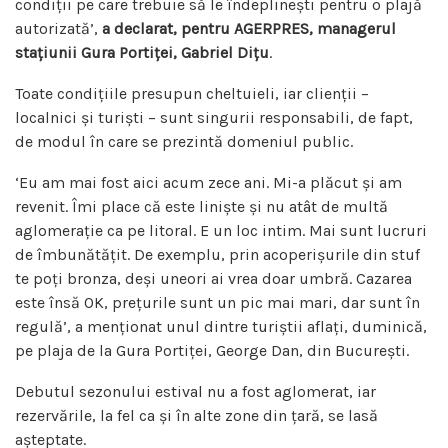
condiții pe care trebuie să le îndeplinești pentru o plajă
autorizată’,
a declarat, pentru AGERPRES, managerul
stațiunii Gura Portiței, Gabriel Dițu
.
Toate condițiile presupun cheltuieli, iar clienții –
localnici și turiști – sunt singurii responsabili, de fapt,
de modul în care se prezintă domeniul public.
‘Eu am mai fost aici acum zece ani. Mi-a plăcut și am
revenit. Îmi place că este liniște și nu atât de multă
aglomerație ca pe litoral. E un loc intim. Mai sunt lucruri
de îmbunătățit. De exemplu, prin acoperișurile din stuf
te poți bronza, deși uneori ai vrea doar umbră. Cazarea
este însă OK, prețurile sunt un pic mai mari, dar sunt în
regulă’, a menționat unul dintre turiștii aflați, duminică,
pe plaja de la Gura Portiței, George Dan, din București.
Debutul sezonului estival nu a fost aglomerat, iar
rezervările, la fel ca și în alte zone din țară, se lasă
așteptate.