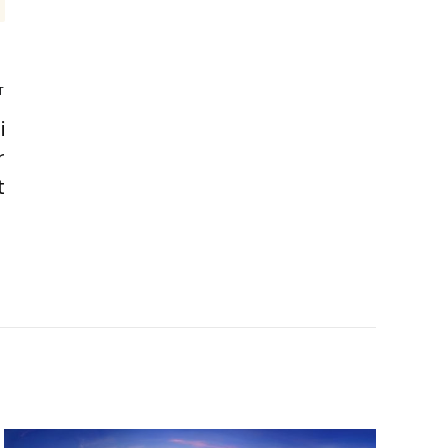
T
i
r
t