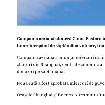
Compania aeriană chineză China Eastern int
lume, începând de săptămâna viitoare, tra
Compania aeriană a anunțat miercuri că, î
zboruri din Shanghai, centrul economic al 
două ori pe săptămână.
Noua rută a fost aprobată miercuri de guve
Orașele Shanghai și Buenos Aires sunt situ