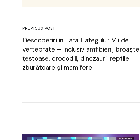
PREVIOUS POST
Descoperiri in Țara Hațegului: Mii de
vertebrate – inclusiv amfibieni, broaşte
ţestoase, crocodili, dinozauri, reptile
zburătoare şi mamifere