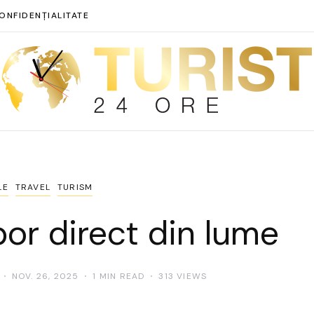
ONFIDENȚIALITATE
LE
TRAVEL
TURISM
bor direct din lume
NOV. 26, 2025
1 MIN READ
313 VIEWS