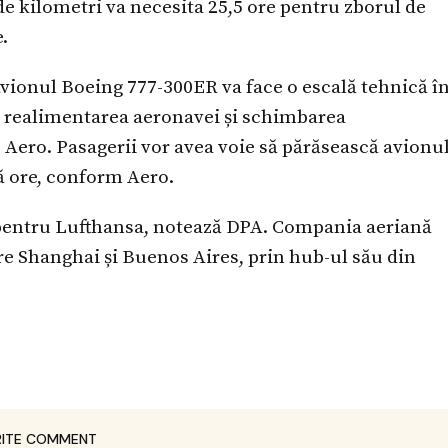
e kilometri va necesita 25,5 ore pentru zborul de
.
 Avionul Boeing 777-300ER va face o escală tehnică î
 realimentarea aeronavei și schimbarea
te Aero. Pasagerii vor avea voie să părăsească avionu
ă ore, conform Aero.
 pentru Lufthansa, notează DPA. Compania aeriană
re Shanghai și Buenos Aires, prin hub-ul său din
ITE COMMENT