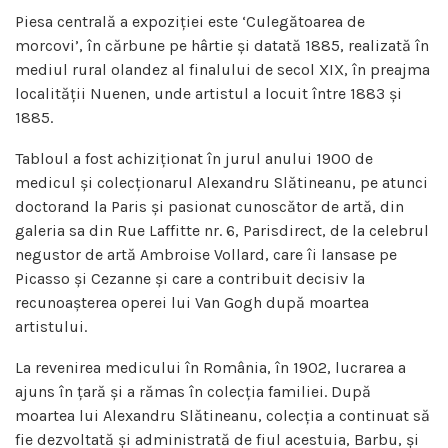
Piesa centrală a expoziției este ‘Culegătoarea de
morcovi’, în cărbune pe hârtie și datată 1885, realizată în
mediul rural olandez al finalului de secol XIX, în preajma
localității Nuenen, unde artistul a locuit între 1883 și
1885.
Tabloul a fost achiziționat în jurul anului 1900 de
medicul și colecționarul Alexandru Slătineanu, pe atunci
doctorand la Paris și pasionat cunoscător de artă, din
galeria sa din Rue Laffitte nr. 6, Parisdirect, de la celebrul
negustor de artă Ambroise Vollard, care îi lansase pe
Picasso și Cezanne și care a contribuit decisiv la
recunoașterea operei lui Van Gogh după moartea
artistului.
La revenirea medicului în România, în 1902, lucrarea a
ajuns în țară și a rămas în colecția familiei. După
moartea lui Alexandru Slătineanu, colecția a continuat să
fie dezvoltată și administrată de fiul acestuia, Barbu, și