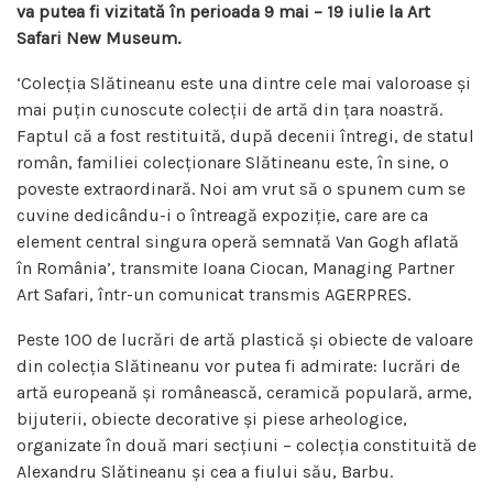
va putea fi vizitată în perioada 9 mai – 19 iulie la Art
Safari New Museum.
‘Colecția Slătineanu este una dintre cele mai valoroase și
mai puțin cunoscute colecții de artă din țara noastră.
Faptul că a fost restituită, după decenii întregi, de statul
român, familiei colecționare Slătineanu este, în sine, o
poveste extraordinară. Noi am vrut să o spunem cum se
cuvine dedicându-i o întreagă expoziție, care are ca
element central singura operă semnată Van Gogh aflată
în România’, transmite Ioana Ciocan, Managing Partner
Art Safari, într-un comunicat transmis AGERPRES.
Peste 100 de lucrări de artă plastică și obiecte de valoare
din colecția Slătineanu vor putea fi admirate: lucrări de
artă europeană și românească, ceramică populară, arme,
bijuterii, obiecte decorative și piese arheologice,
organizate în două mari secțiuni – colecția constituită de
Alexandru Slătineanu și cea a fiului său, Barbu.