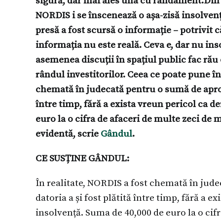
sigură, dar mai ales una cu randament.Din 
NORDIS i se înscenează o așa-zisă insolvența
presă a fost scursă o informație – potrivit 
informația nu este reală. Ceva e, dar nu in
asemenea discuții în spațiul public fac ră
rândul investitorilor. Ceea ce poate pune î
chemată în judecată pentru o sumă de aproxi
între timp, fără a exista vreun pericol ca d
euro la o cifra de afaceri de multe zeci de
evidentă, scrie
Gândul
.
CE SUSȚINE GÂNDUL:
În realitate, NORDIS a fost chemată în jud
datoria a și fost plătită între timp, fără a e
insolvență. Suma de 40,000 de euro la o cif