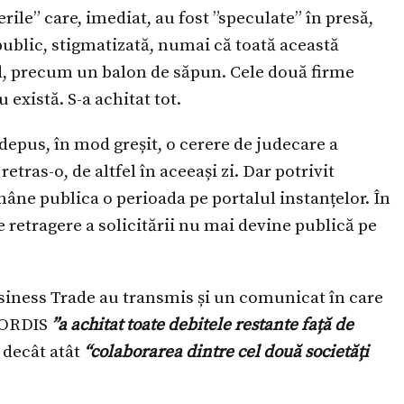
erile” care, imediat, au fost ”speculate” în presă,
ublic, stigmatizată, numai că toată această
d, precum un balon de săpun. Cele două firme
 există. S-a achitat tot.
depus, în mod greșit, o cerere de judecare a
tras-o, de altfel în aceeași zi. Dar potrivit
ămâne publica o perioada pe portalul instanțelor. În
 retragere a solicitării nu mai devine publică pe
siness Trade au transmis și un comunicat în care
 NORDIS
”a achitat toate debitele restante față de
 decât atât
“colaborarea dintre cel două societăți