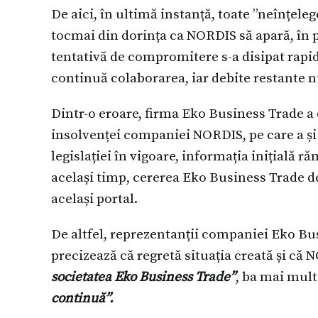
De aici, în ultimă instanță, toate ”neînțeleg
tocmai din dorința ca NORDIS să apară, în p
tentativă de compromitere s-a disipat rapi
continuă colaborarea, iar debite restante nu
Dintr-o eroare, firma Eko Business Trade a 
insolvenței companiei NORDIS, pe care a și re
legislației în vigoare, informația inițială r
același timp, cererea Eko Business Trade de
același portal.
De altfel, reprezentanții companiei Eko Bu
precizează că regretă situația creată și că
societatea Eko Business Trade”
, ba mai mult
continuă”.