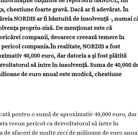
informațiile obținute de reporterii GÂNDUL, lui
, chestiune foarte gravă. Dacă ar fi adevărat. În
căreia NORDIS ar fi bântuită de insolvență -, numai c
solvența propriu-zisă. De menționat este că
u oricărei companii, deoarece creează temere în
n pericol compania.În realitate, NORDIS a fost
mativ 40,000 euro, dar datoria a și fost plătită
ezvoltatorul să intre în insolvență. Suma de 40,000 d
 milioane de euro anual este modică, chestiune
ecată pentru o sumă de aproximativ 40,000 euro, dar
xista vreun pericol ca dezvoltatorul să intre în
ra de afaceri de multe zeci de milioane de euro anua