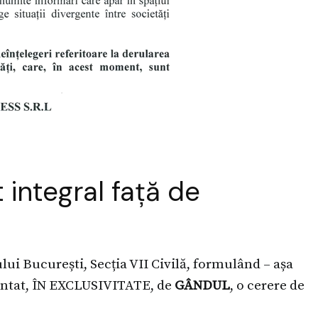
t integral față de
lui București, Secția VII Civilă, formulând – așa
entat, ÎN EXCLUSIVITATE, de
GÂNDUL
, o cerere de