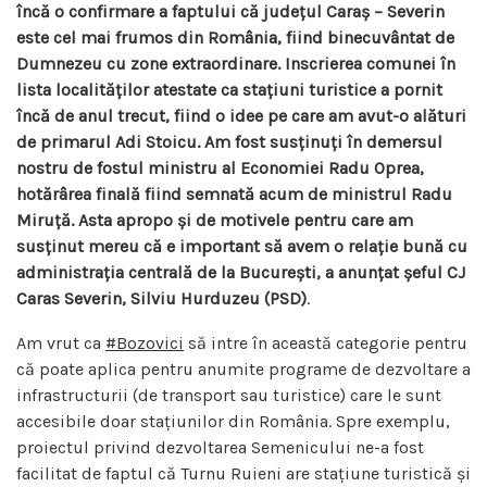
încă o confirmare a faptului că județul Caraș – Severin
este cel mai frumos din România, fiind binecuvântat de
Dumnezeu cu zone extraordinare. Inscrierea comunei în
lista localităților atestate ca stațiuni turistice a pornit
încă de anul trecut, fiind o idee pe care am avut-o alături
de primarul Adi Stoicu. Am fost susținuți în demersul
nostru de fostul ministru al Economiei Radu Oprea,
hotărârea finală fiind semnată acum de ministrul Radu
Miruță. Asta apropo și de motivele pentru care am
susținut mereu că e important să avem o relație bună cu
administrația centrală de la București, a anunțat șeful CJ
Caras Severin, Silviu Hurduzeu (PSD)
.
Am vrut ca
#Bozovici
să intre în această categorie pentru
că poate aplica pentru anumite programe de dezvoltare a
infrastructurii (de transport sau turistice) care le sunt
accesibile doar stațiunilor din România. Spre exemplu,
proiectul privind dezvoltarea Semenicului ne-a fost
facilitat de faptul că Turnu Ruieni are stațiune turistică și