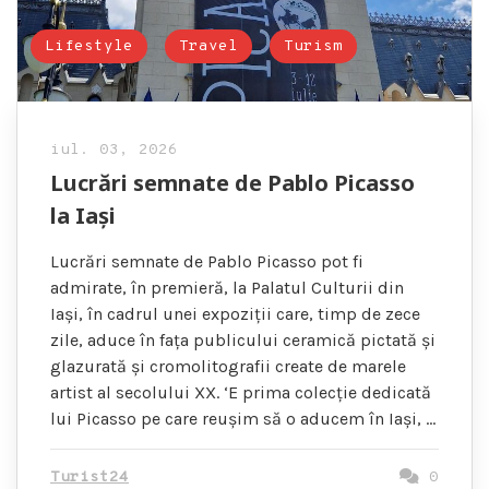
Lifestyle
Travel
Turism
iul. 03, 2026
Lucrări semnate de Pablo Picasso
la Iași
Lucrări semnate de Pablo Picasso pot fi
admirate, în premieră, la Palatul Culturii din
Iași, în cadrul unei expoziții care, timp de zece
zile, aduce în fața publicului ceramică pictată și
glazurată și cromolitografii create de marele
artist al secolului XX. ‘E prima colecție dedicată
lui Picasso pe care reușim să o aducem în Iași, …
Turist24
0