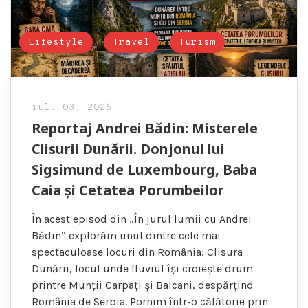
Lifestyle
Travel
Turism
iul. 03, 2026
Reportaj Andrei Bădin: Misterele
Clisurii Dunării. Donjonul lui
Sigsimund de Luxembourg, Baba
Caia și Cetatea Porumbeilor
În acest episod din „În jurul lumii cu Andrei
Bădin” explorăm unul dintre cele mai
spectaculoase locuri din România: Clisura
Dunării, locul unde fluviul își croiește drum
printre Munții Carpați și Balcani, despărțind
România de Serbia. Pornim într-o călătorie prin