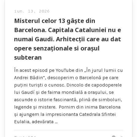
iun. 13, 2026
Misterul celor 13 gâște din
Barcelona. Capitala Cataluniei nu e
numai Gaudi. Arhitecții care au dat
opere senzaționale si orașul
subteran
În acest episod pe YouTube din „În jurul lumii cu
Andrei Bădin”, descoperim o Barcelonă pe care
puțini turiști o cunosc. Dincolo de capodoperele
lui Gaudí și de faima mondială a orașului, se
ascunde o istorie fascinantă, plină de simboluri,
legende și mistere. Pornim din inima Barcelona
și ajungem la impresionanta Catedrala Sfintei
Eulalia, adevărata …