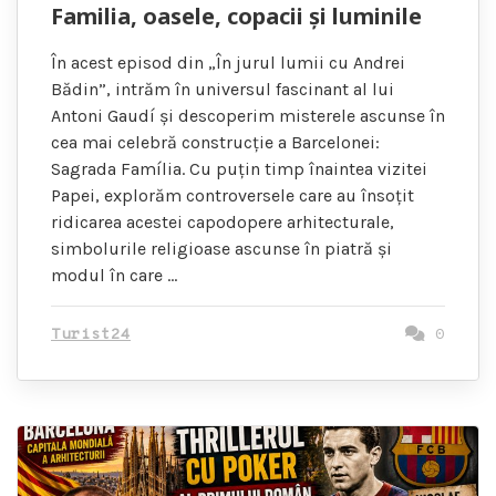
Familia, oasele, copacii și luminile
În acest episod din „În jurul lumii cu Andrei
Bădin”, intrăm în universul fascinant al lui
Antoni Gaudí și descoperim misterele ascunse în
cea mai celebră construcție a Barcelonei:
Sagrada Família. Cu puțin timp înaintea vizitei
Papei, explorăm controversele care au însoțit
ridicarea acestei capodopere arhitecturale,
simbolurile religioase ascunse în piatră și
modul în care …
Turist24
0