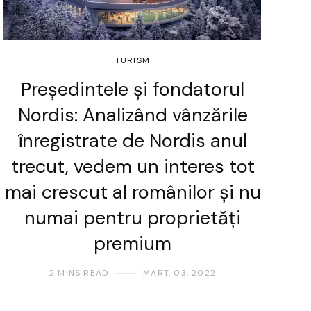
TURISM
Președintele și fondatorul
Nordis: Analizând vânzările
înregistrate de Nordis anul
trecut, vedem un interes tot
mai crescut al românilor și nu
numai pentru proprietăți
premium
2 MINS READ
MART. 03, 2022