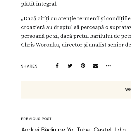
plătit integral.
„Dacă citiți cu atenție termenii și condițiil
croazieră au dreptul să perceapă o supratax
persoană pe zi, dacă prețul barilului de pet
Chris Woronka, director și analist senior d
SHARES
WR
PREVIOUS POST
Andrei Bădin pe YouTube: Castelul din