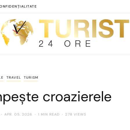
ONFIDENȚIALITATE
LE
TRAVEL
TURISM
pește croazierele
APR. 05, 2026
1 MIN READ
278 VIEWS