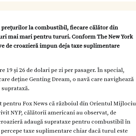
 prețurilor la combustibil, fiecare călător din
țuri mai mari pentru tururi. Conform The New York
nave de croazieră impun deja taxe suplimentare
 19 și 26 de dolari pe zi per pasager. În special,
are deține Genting Dream, o navă care navighează
o suprataxă.
t pentru Fox News că războiul din Orientul Mijlociu
ivit NYP, călătorii americani au observat, de
 croazieră adaugă suprataxe pentru combustibil în
or percepe taxe suplimentare chiar dacă turul este