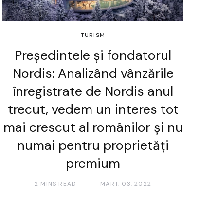
TURISM
Președintele și fondatorul
Nordis: Analizând vânzările
înregistrate de Nordis anul
trecut, vedem un interes tot
mai crescut al românilor și nu
numai pentru proprietăți
premium
2 MINS READ
MART. 03, 2022