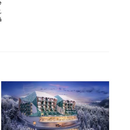
e
,
ă