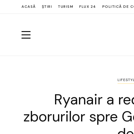
ACASĂ
ȘTIRI
TURISM
FLUX 24
POLITICĂ DE C
LIFESTY
Ryanair a r
zborurilor spre
de