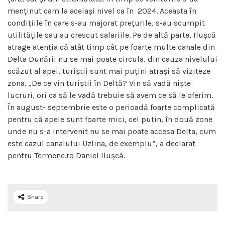
menținut cam la același nivel ca în 2024. Aceasta în
condițiile în care s-au majorat prețurile, s-au scumpit
utilitățile sau au crescut salariile. Pe de altă parte, Ilușcă
atrage atenția că atât timp cât pe foarte multe canale din
Delta Dunării nu se mai poate circula, din cauza nivelului
scăzut al apei, turiștii sunt mai puțini atrași să viziteze
zona. „De ce vin turiștii în Deltă? Vin să vadă niște
lucruri, ori ca să le vadă trebuie să avem ce să le oferim.
În august- septembrie este o perioadă foarte complicată
pentru că apele sunt foarte mici, cel puțin, în două zone
unde nu s-a intervenit nu se mai poate accesa Delta, cum
este cazul canalului Uzlina, de exemplu”, a declarat
pentru Termene.ro Daniel Ilușcă.
Share