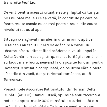
transmite
Profit.ro
.
De vină pentru această situație este și faptul că turiștii
nici nu prea mai au ce să vadă, în condițiile pe care pe
foarte multe canale nu se mai poate circula, din cauza
nivelului redus al apei.
Situația s-a agravat mai ales în ultimii ani, după ce
ucrainenii au făcut lucrări de adâncire a Canalului
Bâstroe, efectul direct fiind scăderea nivelului apei în
Delta Dunării. În același timp, nici autoritățile române n-
au făcut mare lucru, neavând la dispoziție fonduri pentru
investiții. O situație complicată, de pe urma căreia pierd
afacerile din zonă, dar și turismul românesc, arată
Termene.ro.
Președintele Asociației Patronatului din Turism Delta
Dunării (APTDD), Daniel Ilușcă, spune că anul trecut s-a
redus cu aproximativ 30% numărul de turiști, atât din
țară, cât și din străinătate, în timp ce veniturile s-au