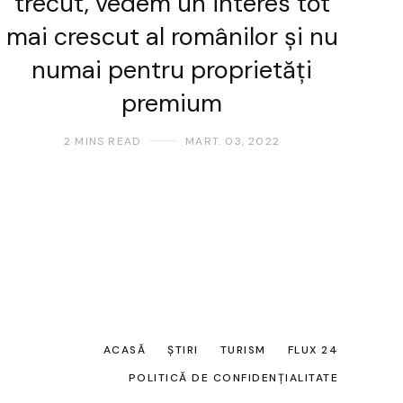
trecut, vedem un interes tot
mai crescut al românilor și nu
numai pentru proprietăți
premium
2 MINS READ
MART. 03, 2022
ACASĂ
ȘTIRI
TURISM
FLUX 24
POLITICĂ DE CONFIDENȚIALITATE