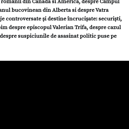
e românii din Canada si America, despre Câmpul
nul bucovinean din Alberta si despre Vatra
controversate și destine încrucișate: securiști,
orbim despre episcopul Valerian Trifa, despre cazul
 despre suspiciunile de asasinat politic puse pe