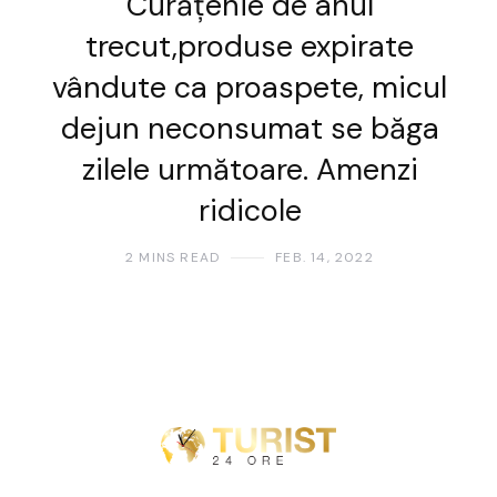
Curățenie de anul
trecut,produse expirate
vândute ca proaspete, micul
dejun neconsumat se băga
zilele următoare. Amenzi
ridicole
2 MINS READ
FEB. 14, 2022