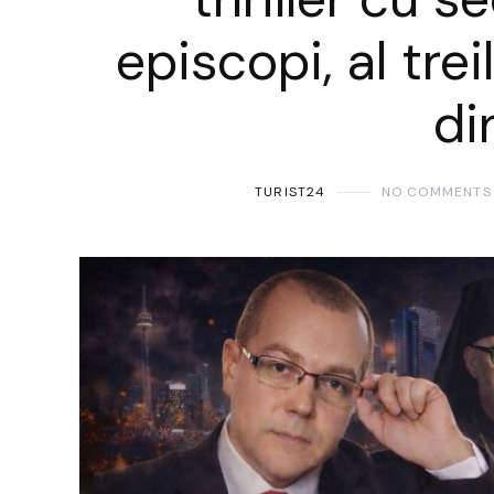
episcopi, al tre
di
TURIST24
NO COMMENTS