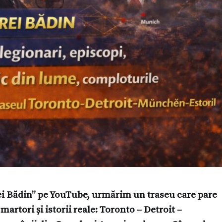
rei Bădin” pe YouTube, urmărim un traseu care pare
artori și istorii reale: Toronto – Detroit –