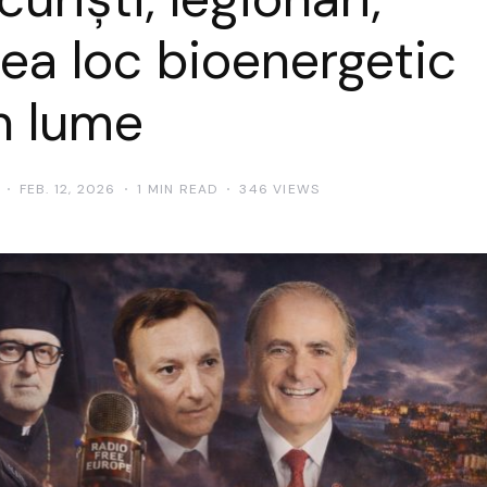
ilea loc bioenergetic
n lume
FEB. 12, 2026
1 MIN READ
346 VIEWS