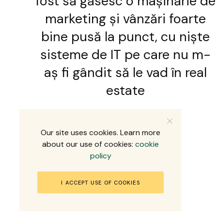
fost să găsesc o mașinărie de
marketing și vânzări foarte
bine pusă la punct, cu niște
sisteme de IT pe care nu m-
aș fi gândit să le vad în real
estate
2 MINS READ
FEB. 14, 2022
Our site uses cookies. Learn more
about our use of cookies:
cookie
policy
I ACCEPT USE OF COOKIES
© 2022 Turist24