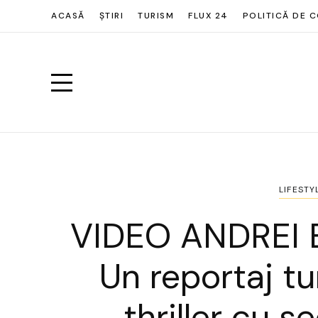
ACASĂ
ȘTIRI
TURISM
FLUX 24
POLITICĂ DE C
LIFESTY
VIDEO ANDREI 
Un reportaj tur
thriller cu se