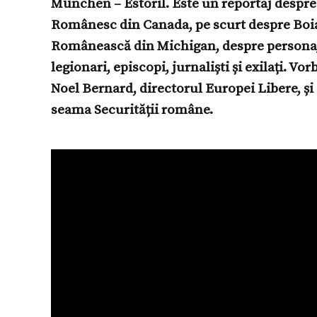
München – Estoril. Este un reportaj despr
Românesc din Canada, pe scurt despre Boia
Românească din Michigan, despre personaje 
legionari, episcopi, jurnaliști și exilați. V
Noel Bernard, directorul Europei Libere, și
seama Securității române.