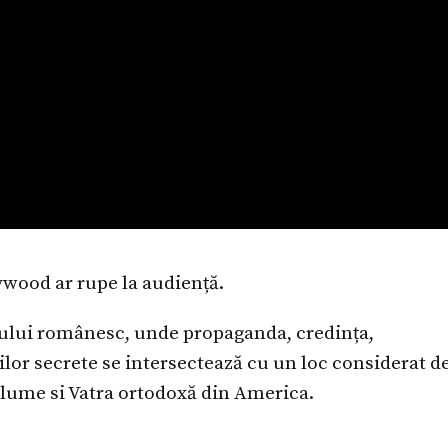
lywood ar rupe la audiență.
lului românesc, unde propaganda, credința,
ilor secrete se intersectează cu un loc considerat d
n lume si Vatra ortodoxă din America.