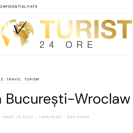
ONFIDENȚIALITATE
LE
TRAVEL
TURISM
a București-Wroclaw
MART. 13, 2025
1 MIN READ
654 VIEWS