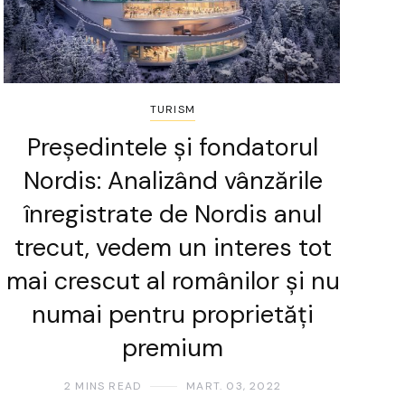
TURISM
Președintele și fondatorul
Nordis: Analizând vânzările
înregistrate de Nordis anul
trecut, vedem un interes tot
mai crescut al românilor și nu
numai pentru proprietăți
premium
2 MINS READ
MART. 03, 2022