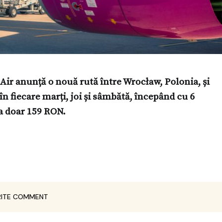
ir anunță o nouă rută între Wrocław, Polonia, și
n fiecare marți, joi și sâmbătă, începând cu 6
la doar 159 RON.
ITE COMMENT