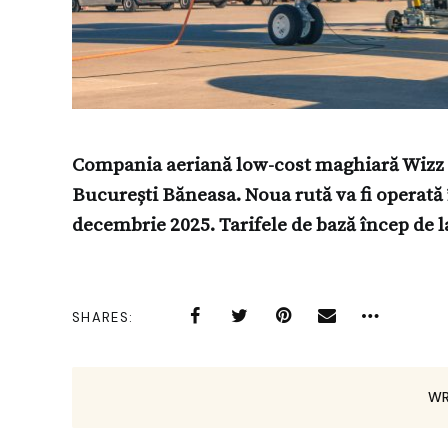
Compania aeriană low-cost maghiară Wizz A
București Băneasa. Noua rută va fi operată î
decembrie 2025. Tarifele de bază încep de 
SHARES
WR