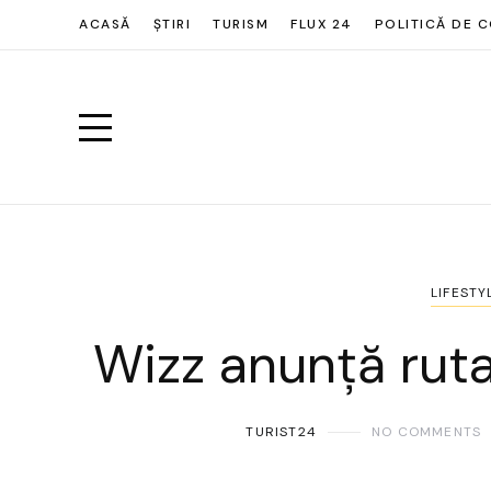
ACASĂ
ȘTIRI
TURISM
FLUX 24
POLITICĂ DE C
LIFESTY
Wizz anunță rut
TURIST24
NO COMMENTS