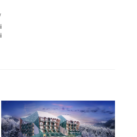
T
i
i