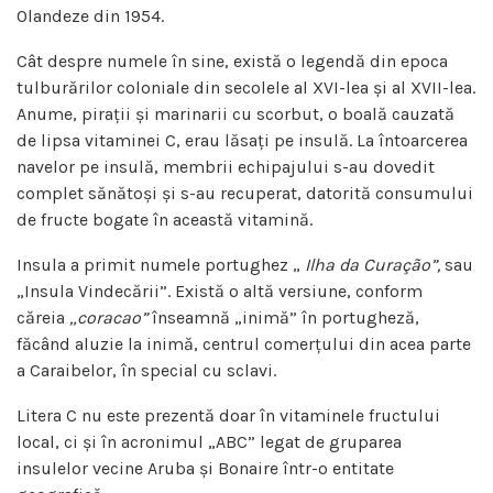
Olandeze din 1954.
Cât despre numele în sine, există o legendă din epoca
tulburărilor coloniale din secolele al XVI-lea și al XVII-lea.
Anume, pirații și marinarii cu scorbut, o boală cauzată
de lipsa vitaminei C, erau lăsați pe insulă. La întoarcerea
navelor pe insulă, membrii echipajului s-au dovedit
complet sănătoși și s-au recuperat, datorită consumului
de fructe bogate în această vitamină.
Insula a primit numele portughez „
Ilha da Curação”,
sau
„Insula Vindecării”. Există o altă versiune, conform
căreia
„coracao”
înseamnă „inimă” în portugheză,
făcând aluzie la inimă, centrul comerțului din acea parte
a Caraibelor, în special cu sclavi.
Litera C nu este prezentă doar în vitaminele fructului
local, ci și în acronimul „ABC” legat de gruparea
insulelor vecine Aruba și Bonaire într-o entitate