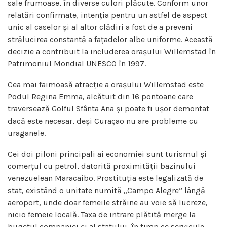
sale frumoase, în diverse culori plăcute. Conform unor
relatări confirmate, intenția pentru un astfel de aspect
unic al caselor și al altor clădiri a fost de a preveni
strălucirea constantă a fațadelor albe uniforme. Această
decizie a contribuit la includerea orașului Willemstad în
Patrimoniul Mondial UNESCO în 1997.
Cea mai faimoasă atracție a orașului Willemstad este
Podul Regina Emma, ​​alcătuit din 16 pontoane care
traversează Golful Sfânta Ana și poate fi ușor demontat
dacă este necesar, deși Curaçao nu are probleme cu
uraganele.
Cei doi piloni principali ai economiei sunt turismul și
comerțul cu petrol, datorită proximității bazinului
venezuelean Maracaibo. Prostituția este legalizată de
stat, existând o unitate numită „Campo Alegre” lângă
aeroport, unde doar femeile străine au voie să lucreze,
nicio femeie locală. Taxa de intrare plătită merge la
bugetul companiei și al statului, în timp ce serviciile