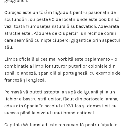
geografică.
Curaçao este un tărâm făgăduit pentru pasionații de
scufundări, cu peste 60 de locații unde este posibil să
vezi toată frumusețea naturală subacvatică. Adevărata
atracție este „Pădurea de Ciuperci”, un recif de corali
care seamănă cu niște ciuperci gigantice prin aspectul
său.
Limba oficială și cea mai vorbită este papiamento – o
combinație a limbilor tuturor puterilor coloniale din
zonă: olandeză, spaniolă și portugheză, cu exemple de
franceză și engleză.
Pe masă vă puteți aștepta la supă de iguană și la un
lichior albastru strălucitor, făcut din portocale laraha,
adus din Spania în secolul al XVI-lea și domesticit cu
succes până la nivelul unui brand național.
Capitala Willemstad este remarcabilă pentru fațadele