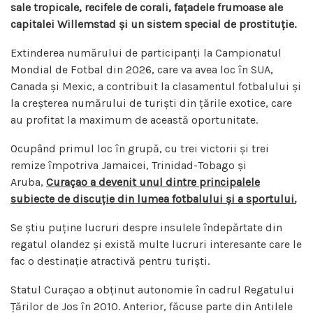
sale tropicale, recifele de corali, fațadele frumoase ale
capitalei Willemstad și un sistem special de prostituție.
Extinderea numărului de participanți la Campionatul
Mondial de Fotbal din 2026, care va avea loc în SUA,
Canada și Mexic, a contribuit la clasamentul fotbalului și
la creșterea numărului de turiști din țările exotice, care
au profitat la maximum de această oportunitate.
Ocupând primul loc în grupă, cu trei victorii și trei
remize împotriva Jamaicei, Trinidad-Tobago și
Aruba,
Curaçao a devenit unul dintre principalele
subiecte de discuție din lumea fotbalului și a sportului.
Se știu puține lucruri despre insulele îndepărtate din
regatul olandez și există multe lucruri interesante care le
fac o destinație atractivă pentru turiști.
Statul Curaçao a obținut autonomie în cadrul Regatului
Țărilor de Jos în 2010. Anterior, făcuse parte din Antilele